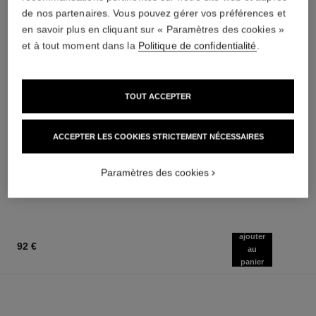
de nos partenaires. Vous pouvez gérer vos préférences et
en savoir plus en cliquant sur « Paramètres des cookies »
et à tout moment dans la
Politique de confidentialité
.
TOUT ACCEPTER
allure homme
la crème main
ACCEPTER LES COOKIES STRICTEMENT NÉCESSAIRES
Lotion Après Rasage
Nourrit – Adoucit – Illumine
Réf. 121270
Réf. 133850
75 €
60 €
(750€/L)
(1200€/L)
Paramètres des cookies
AJOUTER AU PANIER
AJOUTER AU PANIER
ajouter
92 €
au
panier