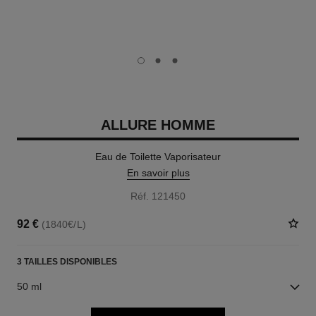
carousel dot
carousel dot
carousel dot
ALLURE HOMME
Eau de Toilette Vaporisateur
En savoir plus
Réf. 121450
92 €
(1840€/L)
3 TAILLES DISPONIBLES
50 ml