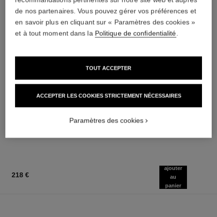
de nos partenaires. Vous pouvez gérer vos préférences et
en savoir plus en cliquant sur « Paramètres des cookies »
et à tout moment dans la
Politique de confidentialité
.
TOUT ACCEPTER
sublimage le soin perfecteur
gabrielle chanel
Base Ultime : Hydrate et
Twist and Spray Flacon
Illumine
Rechargeable – Essence Eau
ACCEPTER LES COOKIES STRICTEMENT NÉCESSAIRES
Réf. 144270
Réf. 120800
de Parfum
280 €
158 €
(6222,22€/L)
(2633,33€/L)
AJOUTER AU PANIER
AJOUTER AU PANIER
Paramètres des cookies
ajouter
218 €
au
panier