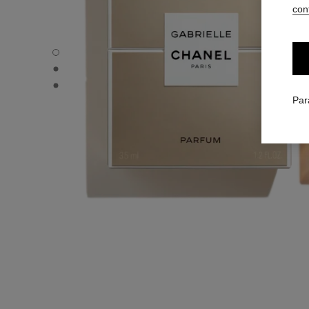
conf
carousel dot
carousel dot
carousel dot
Par