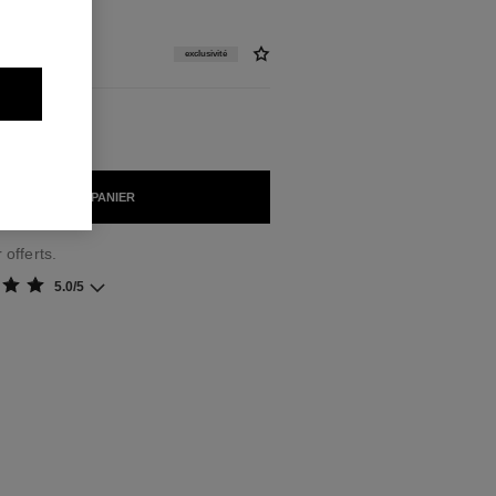
/L)
exclusivité
AJOUTER AU PANIER
 offerts.
5.0/5