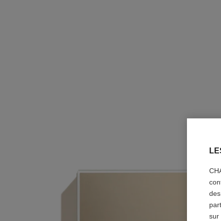
LE
CHA
con
des
par
sur