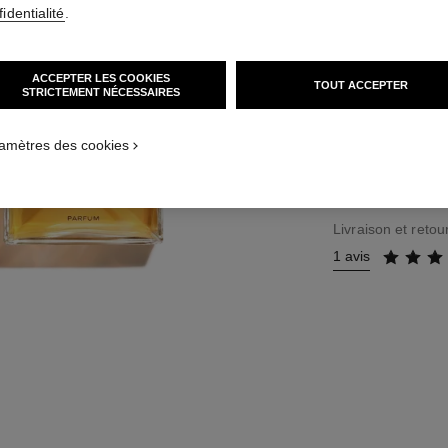
Réf. 120040
identialité
.
365 €
(10428,57€
ACCEPTER LES COOKIES
TOUT ACCEPTER
STRICTEMENT NÉCESSAIRES
TAILLE
35 ml
amètres des cookies
Livraison et retour
1 avis