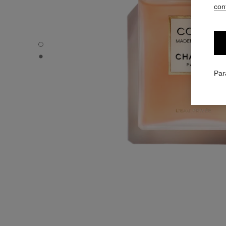
conf
COCO MADEMOISELLE - Vue par défaut
COCO MADEMOISELLE - Vue alternative 1
Par