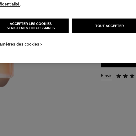
identialité
.
Réf. 116260
148 €
(1480€/L)
ACCEPTER LES COOKIES
TOUT ACCEPTER
STRICTEMENT NÉCESSAIRES
2 TAILLES DISPON
100 ml
amètres des cookies
5 avis