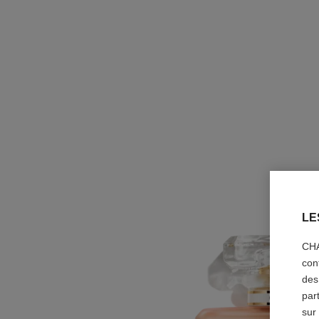
LE
CHA
con
des
par
sur