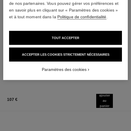
de nos partenaires. Vous pouvez gérer vos préférences et
en savoir plus en cliquant sur « Paramètres des cookies »
et à tout moment dans la
Politique de confidentialité
.
TOUT ACCEPTER
coco mademoiselle
le vernis
Émulsion Hydratante pour le
Longue Tenue
ACCEPTER LES COOKIES STRICTEMENT NÉCESSAIRES
Corps
Réf. 179151
34 teintes disponibles
Réf. 116945
70 €
34 €
(350€/L)
(2615,38€/L)
Paramètres des cookies
AJOUTER AU PANIER
AJOUTER AU PANIER
ajouter
107 €
au
panier