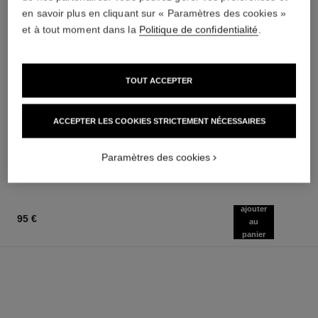
en savoir plus en cliquant sur « Paramètres des cookies »
et à tout moment dans la
Politique de confidentialité
.
TOUT ACCEPTER
joues contraste
coco noir
Fard à Joues Poudre
Émulsion Hydratante pour le
ACCEPTER LES COOKIES STRICTEMENT NÉCESSAIRES
Réf. 168710
Corps
14 teintes disponibles
Réf. 113740
55 €
70 €
(15714,29€/Kg)
(350€/L)
Paramètres des cookies
AJOUTER AU PANIER
AJOUTER AU PANIER
ajouter
95 €
au
panier