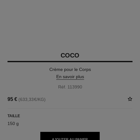
COCO
Crème pour le Corps
En savoir plus
Réf. 113990
95 €
(633,33€/KG)
TAILLE
150 g
AJOUTER AU PANIER