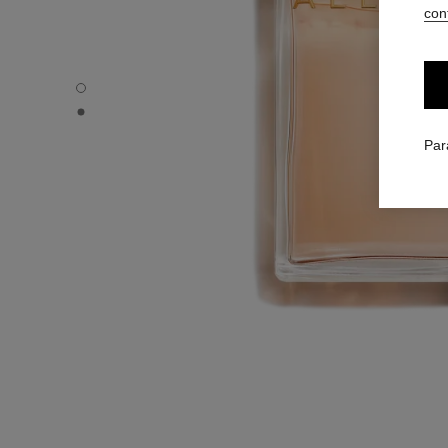
conf
ALLURE - Vue par défaut
ALLURE - Vue alternative 1
Par