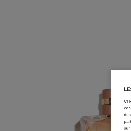
LE
CHA
con
des
par
sur