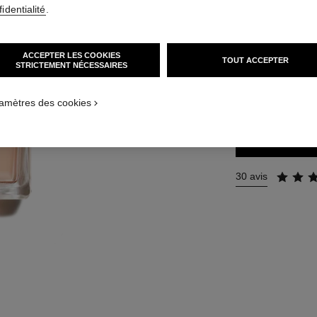
identialité
.
Réf. 112530
172 €
(1720€/L)
ACCEPTER LES COOKIES
TOUT ACCEPTER
STRICTEMENT NÉCESSAIRES
3 TAILLES DISPON
100 ml
amètres des cookies
30 avis