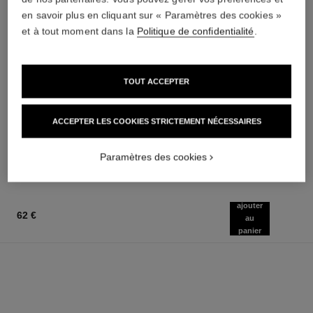
en savoir plus en cliquant sur « Paramètres des cookies »
et à tout moment dans la
Politique de confidentialité
.
TOUT ACCEPTER
bleu de chanel
bleu de chanel
All-over Spray
Eau de Parfum Vaporisateur
ACCEPTER LES COOKIES STRICTEMENT NÉCESSAIRES
Réf. 107520
Réf. 107360
à partir de
92 €
(920€/L)
AJOUTER AU PANIER
104 €
(1480€/L)
Paramètres des cookies
AJOUTER AU PANIER
ajouter
62 €
au
panier