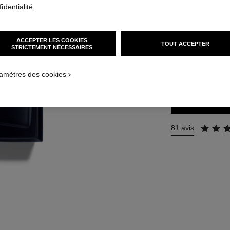
identialité
.
Réf. 107370
185 €
(1233,33€/
ACCEPTER LES COOKIES
TOUT ACCEPTER
STRICTEMENT NÉCESSAIRES
3 TAILLES DISPON
150 ml
amètres des cookies
81 avis