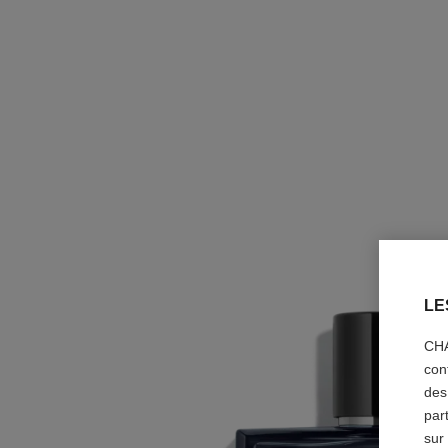
LE
CHA
con
des
par
sur