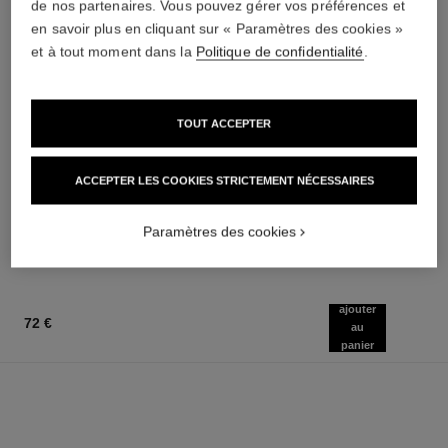
de nos partenaires. Vous pouvez gérer vos préférences et
en savoir plus en cliquant sur « Paramètres des cookies »
et à tout moment dans la
Politique de confidentialité
.
TOUT ACCEPTER
ombre essentielle
sublimage la crème texture
universelle
Ombre à Paupières Longue
Tenue Multi-usage
Crème Ultime : Régénère et
ACCEPTER LES COOKIES STRICTEMENT NÉCESSAIRES
Réf. 181232
Lisse
13 teintes disponibles
Réf. 147550
42 €
445 €
(19090,91€/Kg)
(8900€/Kg)
Paramètres des cookies
AJOUTER AU PANIER
AJOUTER AU PANIER
ajouter
72 €
au
panier