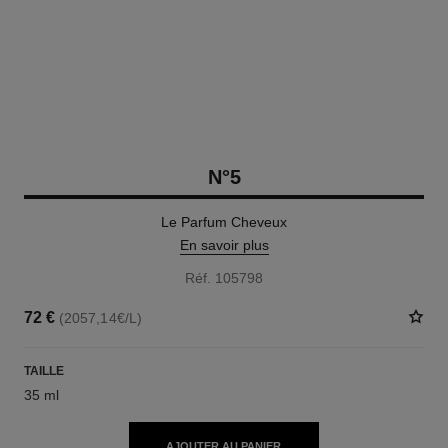
N°5
Le Parfum Cheveux
En savoir plus
Réf. 105798
72 €
(2057,14€/L)
TAILLE
35 ml
AJOUTER AU PANIER