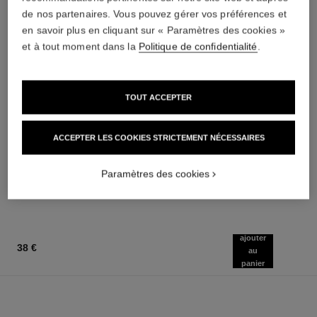
de nos partenaires. Vous pouvez gérer vos préférences et
en savoir plus en cliquant sur « Paramètres des cookies »
et à tout moment dans la
Politique de confidentialité
.
TOUT ACCEPTER
n°5
sublimage la crème texture
universelle
La Crème Corps
ACCEPTER LES COOKIES STRICTEMENT NÉCESSAIRES
Réf. 105728
Crème Ultime : Régénère et
95 €
(633,33€/Kg)
Lisse
AJOUTER AU PANIER
Réf. 147550
Paramètres des cookies
445 €
(8900€/Kg)
AJOUTER AU PANIER
ajouter
38 €
au
panier