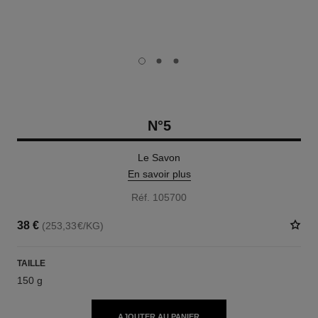
carousel dot
carousel dot
carousel dot
N°5
Le Savon
En savoir plus
Réf. 105700
38 €
(253,33€/KG)
TAILLE
150 g
AJOUTER AU PANIER