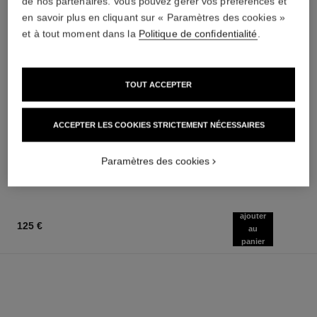
de nos partenaires. Vous pouvez gérer vos préférences et
en savoir plus en cliquant sur « Paramètres des cookies »
et à tout moment dans la
Politique de confidentialité
.
TOUT ACCEPTER
rouge allure velvet
le lift crème
Le Rouge Velours Lumineux
Lisse les Rides – Raffermit –
ACCEPTER LES COOKIES STRICTEMENT NÉCESSAIRES
Réf. 162580
Effet Lifting
20 teintes disponibles
Réf. 141780
51 €
145 €
(14571,43€/Kg)
(2900€/L)
Paramètres des cookies
AJOUTER AU PANIER
AJOUTER AU PANIER
ajouter
125 €
au
panier