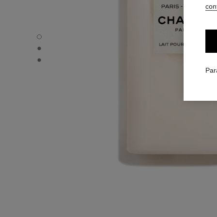
conf
PARIS - VENISE - Vue par défaut
PARIS - VENISE - Vue alternative 1
PARIS - VENISE - Vue basique texture
Par