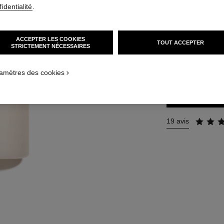
identialité
.
Réf. 102920
70 €
(350€/L)
ACCEPTER LES COOKIES
TOUT ACCEPTER
STRICTEMENT NÉCESSAIRES
TAILLE
200 ml
amètres des cookies
19 avis