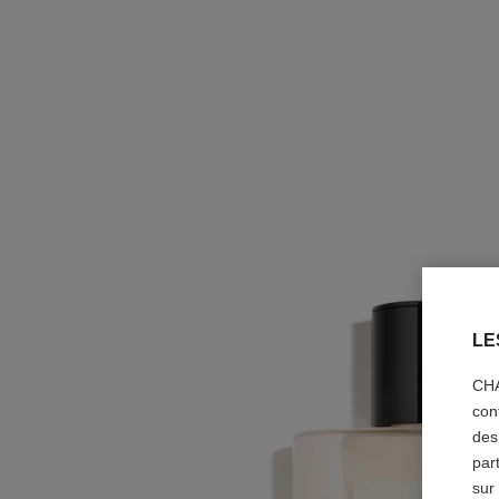
LE
CHA
con
des
par
sur