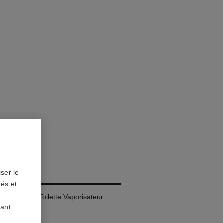
RIVIERA
ser le
tés et
l – Eau de Toilette Vaporisateur
uant