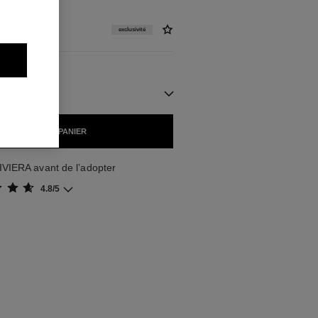
exclusivité
IBLES
AJOUTER AU PANIER
VIERA avant de l’adopter
4.8/5