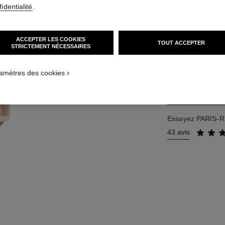
Réf. 102630
identialité
.
115 €
(2300€/L)
ACCEPTER LES COOKIES
TOUT ACCEPTER
STRICTEMENT NÉCESSAIRES
2 TAILLES DISPON
50 ml
amètres des cookies
Essayez PARIS-RI
43 avis