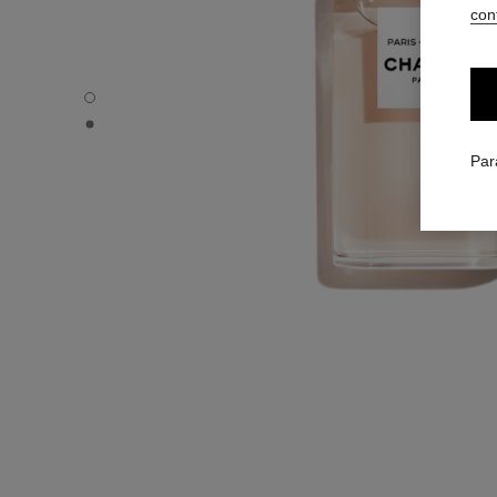
conf
PARIS - RIVIERA - Vue par défaut
PARIS - RIVIERA - Vue alternative 1
Par