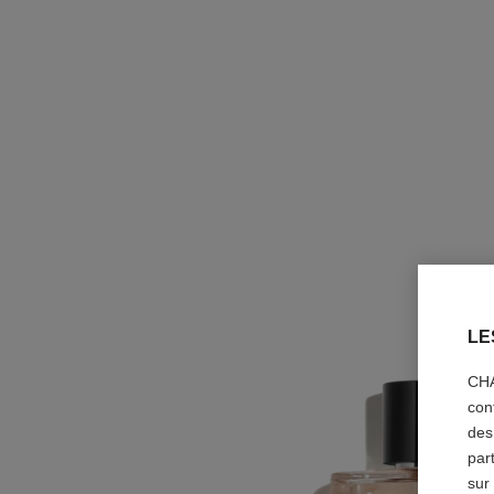
LE
CHA
con
des
par
sur