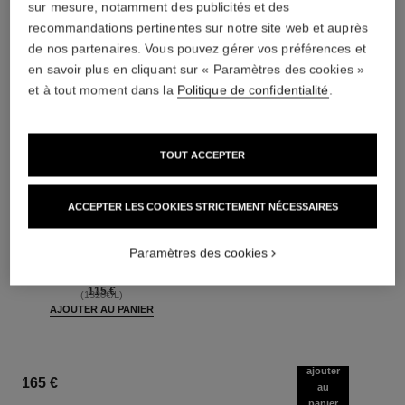
sur mesure, notamment des publicités et des
recommandations pertinentes sur notre site web et auprès
de nos partenaires. Vous pouvez gérer vos préférences et
en savoir plus en cliquant sur « Paramètres des cookies »
et à tout moment dans la
Politique de confidentialité
.
TOUT ACCEPTER
ACCEPTER LES COOKIES STRICTEMENT NÉCESSAIRES
paris - riviera
hydra beauty micro liquid essence
Les Eaux de Chanel – Eau de
Hydratant Énergisant Unifiant
Toilette Vaporisateur
Réf. 141020
Paramètres des cookies
95 €
(633,33€/L)
Réf. 102430
à partir de
AJOUTER AU PANIER
115 €
(1320€/L)
AJOUTER AU PANIER
ajouter
165 €
au
panier