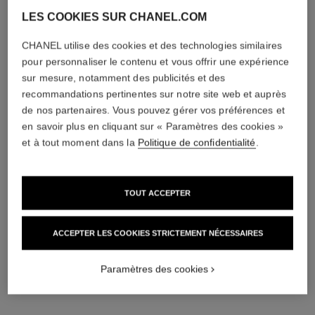
LES COOKIES SUR CHANEL.COM
exclusivité
exclusivité
CHANEL utilise des cookies et des technologies similaires
pour personnaliser le contenu et vous offrir une expérience
sur mesure, notamment des publicités et des
recommandations pertinentes sur notre site web et auprès
de nos partenaires. Vous pouvez gérer vos préférences et
en savoir plus en cliquant sur « Paramètres des cookies »
et à tout moment dans la
Politique de confidentialité
.
gabrielle chanel
gabrielle chanel
TOUT ACCEPTER
Fragrance Primer
Huile Corps
Réf. 120840
Réf. 120820
118 €
118 €
(786,67€/L)
(786,67€/L)
ACCEPTER LES COOKIES STRICTEMENT NÉCESSAIRES
AJOUTER AU PANIER
AJOUTER AU PANIER
exclusivité
Paramètres des cookies