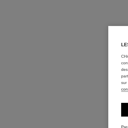
LE
CHA
con
des
par
sur
conf
Par