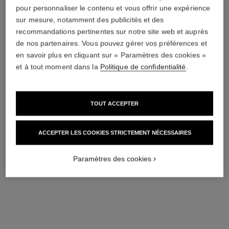
pour personnaliser le contenu et vous offrir une expérience
sur mesure, notamment des publicités et des
recommandations pertinentes sur notre site web et auprès
de nos partenaires. Vous pouvez gérer vos préférences et
en savoir plus en cliquant sur « Paramètres des cookies »
et à tout moment dans la
Politique de confidentialité
.
TOUT ACCEPTER
coco mademoiselle
coco mademoiselle
Crème Corps Soyeuse
Huile Corps
Réf. 116790
Réf. 116700
ACCEPTER LES COOKIES STRICTEMENT NÉCESSAIRES
95 €
122 €
(633,33€/Kg)
(610€/L)
AJOUTER AU PANIER
AJOUTER AU PANIER
Paramètres des cookies