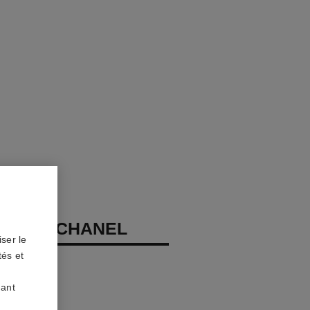
ME DE CHANEL
ser le
tés et
uant