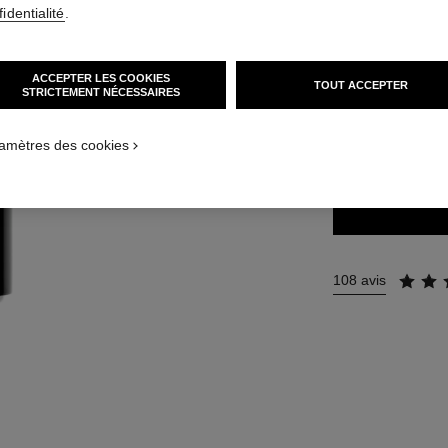
identialité
.
44 €
(7333,33€/
ACCEPTER LES COOKIES
TOUT ACCEPTER
3 TEINTES DISPON
STRICTEMENT NÉCESSAIRES
10 - NOIR
amètres des cookies
108 avis