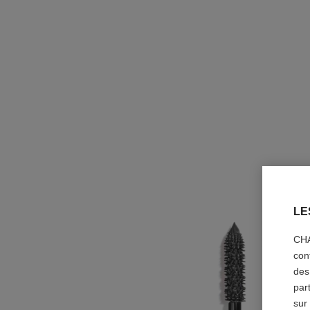
LE
CHA
con
des
par
sur