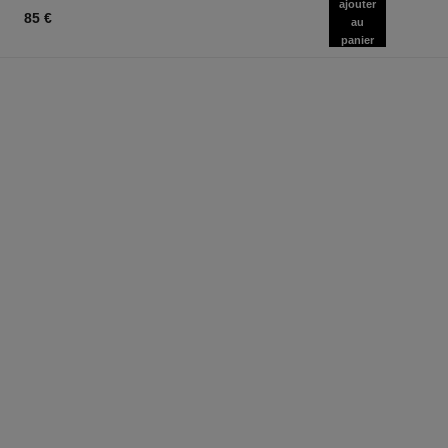
ajouter
85 €
au
panier