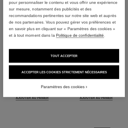
pour personnaliser le contenu et vous offrir une expérience
sur mesure, notamment des publicités et des
recommandations pertinentes sur notre site web et auprès
de nos partenaires. Vous pouvez gérer vos préférences et
en savoir plus en cliquant sur « Paramètres des cookies »
et à tout moment dans la
Politique de confidentialité
.
TOUT ACCEPTER
ACCEPTER LES COOKIES STRICTEMENT NÉCESSAIRES
la base matifiante
poudre universelle libre
Base de Teint Perfection
Poudre Libre Fini Naturel
Matifiante - Hydratante
Réf. 132210
Paramètres des cookies
10 teintes disponibles
Réf. 144790
52 €
60 €
(1733,33€/L)
(2000€/Kg)
AJOUTER AU PANIER
AJOUTER AU PANIER