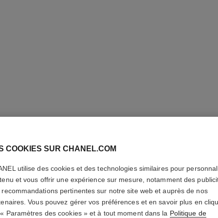
LES BEI
S COOKIES SUR CHANEL.COM
MINE EN
NEL utilise des cookies et des technologies similaires pour personnali
tenu et vous offrir une expérience sur mesure, notamment des publici
Harmonie de Troi
Bronzante, Blush 
 recommandations pertinentes sur notre site web et auprès de nos
Décolleté. Maxi F
tenaires. Vous pouvez gérer vos préférences et en savoir plus en cliq
En savoir plus
 « Paramètres des cookies » et à tout moment dans la
Politique de