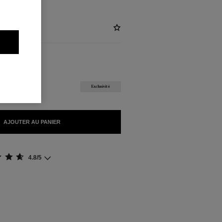
KG)
IBLES
L
Exclusivité
AJOUTER AU PANIER
4.8/5