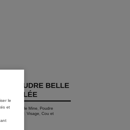
GES POUDRE BELLE
SOLEILLÉE
ser le
tés et
s Poudres Belle Mine, Poudre
et Enlumineur. Visage, Cou et
ormat
uant