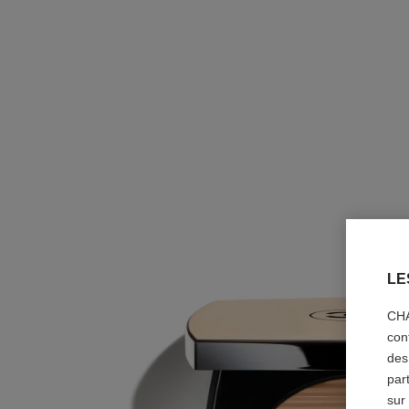
LE
CHA
con
des
par
sur