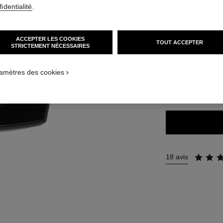
identialité
.
Réf. 186362
r défaut
85 €
(5666,67€/
ernative 1
ACCEPTER LES COOKIES
TOUT ACCEPTER
STRICTEMENT NÉCESSAIRES
sique texture
ct.packShot.APPLICATION_VISUAL_1
5 TEINTES DISPON
ct.packShot.APPLICATION_VISUAL_2
amètres des cookies
LIGHT CORA
18 avis