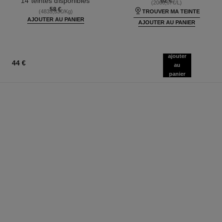
14 teintes disponibles
62 €
(2066,67€/L)
58 €
(4833,33€/Kg)
TROUVER MA TEINTE
AJOUTER AU PANIER
AJOUTER AU PANIER
ajouter
44 €
au
panier