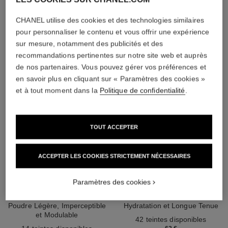
L'ACCORD PARFAIT
CHANEL utilise des cookies et des technologies similaires
pour personnaliser le contenu et vous offrir une expérience
sur mesure, notamment des publicités et des
recommandations pertinentes sur notre site web et auprès
de nos partenaires. Vous pouvez gérer vos préférences et
en savoir plus en cliquant sur « Paramètres des cookies »
et à tout moment dans la
Politique de confidentialité
.
TOUT ACCEPTER
ACCEPTER LES COOKIES STRICTEMENT NÉCESSAIRES
Paramètres des cookies
les beiges poudre belle mine
les beiges fond de teint
naturelle
Teint Belle Mine Naturelle
Poudre Légère, Imperceptible
Hydratation et Longue Tenue
et Modulable
Réf. 184720
42 teintes disponibles
Réf. 185872