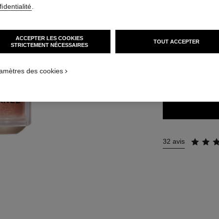
identialité
.
55 €
(3666,67€/L
ACCEPTER LES COOKIES
TOUT ACCEPTER
STRICTEMENT NÉCESSAIRES
4 TEINTES DISPON
ATION_VISUAL_1
amètres des cookies
LIGHT PEACH
ATION_VISUAL_2
32 avis