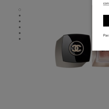
conf
LES BEIGES EAU DE BLUSH - Vue par défaut
LES BEIGES EAU DE BLUSH - Vue alternative 3
LES BEIGES EAU DE BLUSH - Vue alternative 1
LES BEIGES EAU DE BLUSH - Vue basique texture
LES BEIGES EAU DE BLUSH - product.packShot.APPLIC
Par
LES BEIGES EAU DE BLUSH - product.packShot.APPLIC