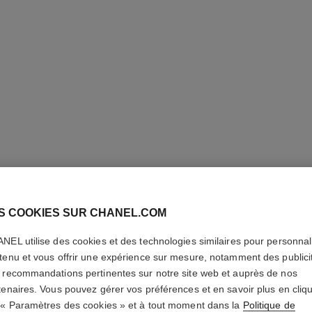
S COOKIES SUR CHANEL.COM
LES BEI
NEL utilise des cookies et des technologies similaires pour personnali
Eau de Blush Frai
tenu et vous offrir une expérience sur mesure, notamment des publici
Pigments. Belle M
 recommandations pertinentes sur notre site web et auprès de nos
En savoir plus
tenaires. Vous pouvez gérer vos préférences et en savoir plus en cliq
 « Paramètres des cookies » et à tout moment dans la
Politique de
Réf. 184920