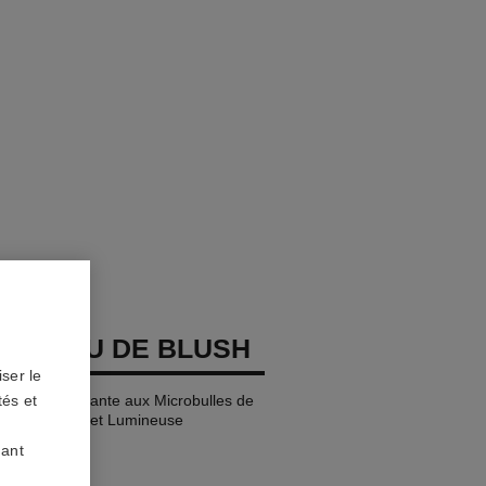
GES EAU DE BLUSH
ser le
che et Hydratante aux Microbulles de
tés et
ine Naturelle et Lumineuse
uant