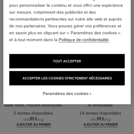
pour personnaliser le contenu et vous offrir une expérience
sur mesure, notamment des publicités et des
recommandations pertinentes sur notre site web et auprès
de nos partenaires. Vous pouvez gérer vos préférences et
en savoir plus en cliquant sur « Paramètres des cookies »
et à tout moment dans la
Politique de confidentialité
.
TOUT ACCEPTER
ACCEPTER LES COOKIES STRICTEMENT NÉCESSAIRES
les beiges poudre belle mine
les beiges poudre belle mine
ensoleillée
naturelle
Paramètres des cookies
Harmonie de Trois Poudres
Poudre Légère, Imperceptible
Belle Mine, Poudre Bronzante,
et Modulable
Réf. 186362
Blush et Enlumineur. Visage,
Réf. 185872
5 teintes disponibles
14 teintes disponibles
Cou et Décolleté. Maxi Format
85 €
58 €
(5666,67€/Kg)
(4833,33€/Kg)
AJOUTER AU PANIER
AJOUTER AU PANIER