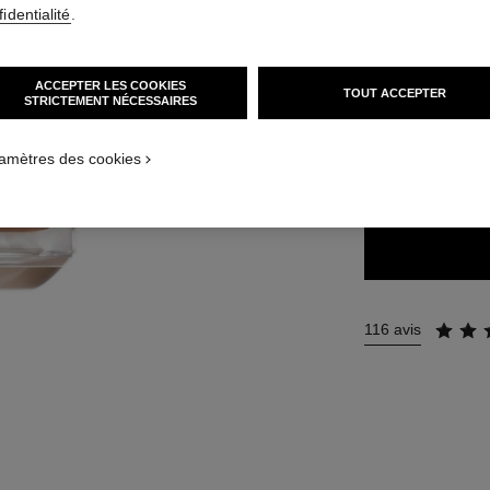
62 €
(2066,67€/L
identialité
.
42 TEINTES DISPO
ACCEPTER LES COOKIES
TOUT ACCEPTER
STRICTEMENT NÉCESSAIRES
BR132
CATION_VISUAL_1
CATION_VISUAL_2
amètres des cookies
TROUVER MA TEI
116 avis