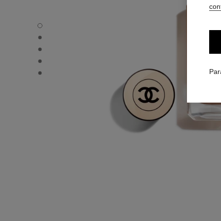
conf
LES BEIGES FOND DE TEINT - Vue par défaut
LES BEIGES FOND DE TEINT - Vue alternative 1
LES BEIGES FOND DE TEINT - Vue basique texture
LES BEIGES FOND DE TEINT - product.packShot.APPLI
LES BEIGES FOND DE TEINT - product.packShot.APPLI
Par