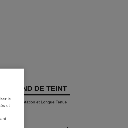
GES FOND DE TEINT
ser le
Naturelle Hydratation et Longue Tenue
tés et
uant