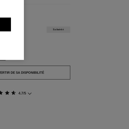
NIBLES
Exclusivité
pture de stock.
NTE
ERTIR DE SA DISPONIBILITÉ
4.7/5