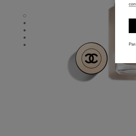
conf
LES BEIGES FOND DE TEINT - Vue par défaut
LES BEIGES FOND DE TEINT - Vue alternative 1
LES BEIGES FOND DE TEINT - Vue basique texture
LES BEIGES FOND DE TEINT - product.packShot.APPLI
LES BEIGES FOND DE TEINT - product.packShot.APPLI
Par