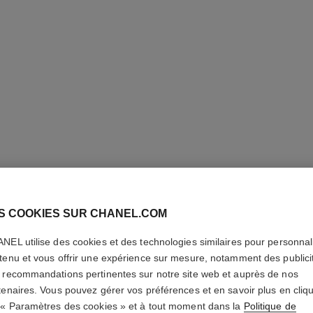
LES BEI
S COOKIES SUR CHANEL.COM
Teint Belle Mine 
NEL utilise des cookies et des technologies similaires pour personnali
En savoir plus
tenu et vous offrir une expérience sur mesure, notamment des publici
 recommandations pertinentes sur notre site web et auprès de nos
Réf. 184768
tenaires. Vous pouvez gérer vos préférences et en savoir plus en cliq
62 €
(2066,67€/L
 « Paramètres des cookies » et à tout moment dans la
Politique de