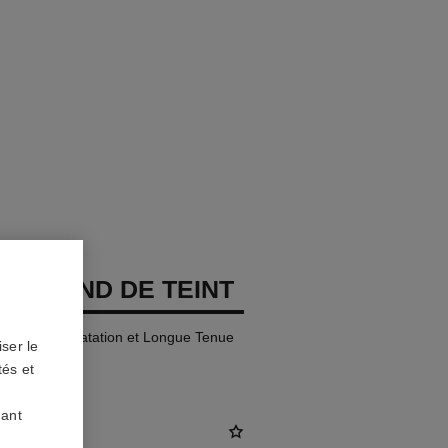
GES FOND DE TEINT
Naturelle Hydratation et Longue Tenue
ser le
tés et
uant
)