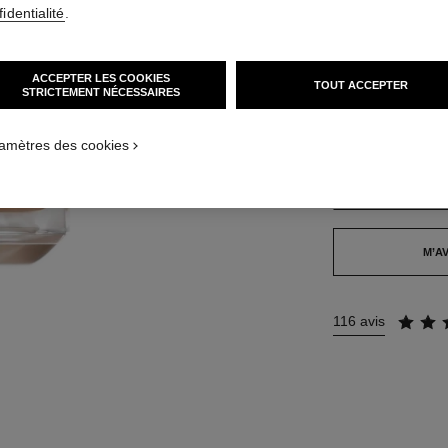
identialité
.
42 TEINTES DISPO
ACCEPTER LES COOKIES
TOUT ACCEPTER
STRICTEMENT NÉCESSAIRES
BR92
CATION_VISUAL_1
CATION_VISUAL_2
amètres des cookies
Cet article
est en ru
TROUVER MA TEI
M’AV
116 avis