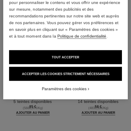
pour personnaliser le contenu et vous offrir une expérience
sur mesure, notamment des publicités et des
recommandations pertinentes sur notre site web et auprès
de nos partenaires. Vous pouvez gérer vos préférences et
en savoir plus en cliquant sur « Paramètres des cookies »
et à tout moment dans la
Politique de confidentialité
.
TOUT ACCEPTER
ACCEPTER LES COOKIES STRICTEMENT NÉCESSAIRES
les beiges poudre belle mine
les beiges poudre belle mine
ensoleillée
naturelle
Harmonie de Trois Poudres
Poudre Légère, Imperceptible
Paramètres des cookies
Belle Mine, Poudre Bronzante,
et Modulable
Réf. 186362
Blush et Enlumineur. Visage,
Réf. 185872
5 teintes disponibles
14 teintes disponibles
Cou et Décolleté. Maxi Format
85 €
58 €
(5666,67€/Kg)
(4833,33€/Kg)
AJOUTER AU PANIER
AJOUTER AU PANIER