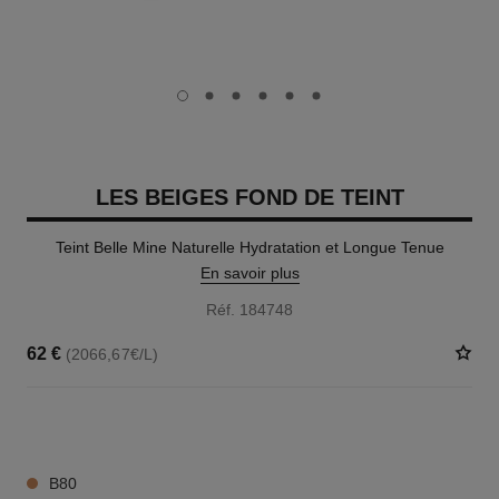
carousel dot
carousel dot
carousel dot
carousel dot
carousel dot
carousel dot
LES BEIGES FOND DE TEINT
Teint Belle Mine Naturelle Hydratation et Longue Tenue
En savoir plus
Réf. 184748
62 €
(2066,67€/L)
42 TEINTES DISPONIBLES
B80