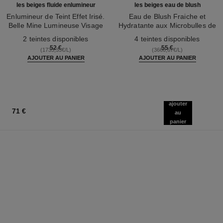
les beiges fluide enlumineur
les beiges eau de blush
Enlumineur de Teint Effet Irisé.
Eau de Blush Fraiche et
Belle Mine Lumineuse Visage
Hydratante aux Microbulles de
Réf. 186330
et Corps
Réf. 184930
Pigments. Belle Mine Naturelle
2 teintes disponibles
4 teintes disponibles
et Lumineuse
52 €
55 €
(1733,33€/L)
(3666,67€/L)
AJOUTER AU PANIER
AJOUTER AU PANIER
ajouter
71 €
au
panier