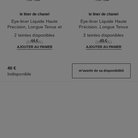
le liner de chanel
le liner de chanel
Eye-liner Liquide Haute
Eye-liner Liquide Haute
Precision, Longue Tenue et
Précision, Longue Tenue
Réf. 187542
Waterproof
Réf. 187546
2 teintes disponibles
3 teintes disponibles
44 €
45 €
(17600€/L)
(18000€/L)
AJOUTER AU PANIER
AJOUTER AU PANIER
40 €
m’avertir de sa disponibilité
Indisponible