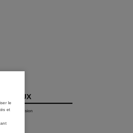
ON YEUX
ser le
tés et
es Yeux Précision
uant