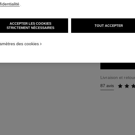
identialité
.
33 €
(33000€/KG
ACCEPTER LES COOKIES
TOUT ACCEPTER
7 TEINTES DISPON
STRICTEMENT NÉCESSAIRES
69 - GRIS SC
amètres des cookies
Livraison et retour
87 avis