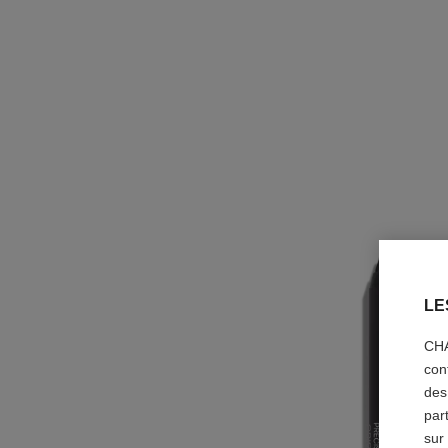
LE
CHA
con
des
par
sur