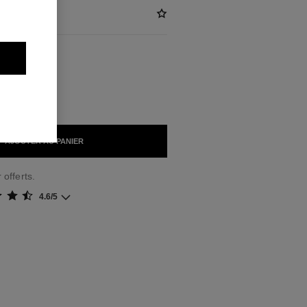
)
IBLES
INTILLANT
AJOUTER AU PANIER
 offerts.
4.6/5