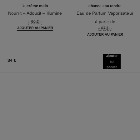
la crème main
chance eau tendre
Nourrit – Adoucit – Illumine
Eau de Parfum Vaporisateur
Réf. 133850
Réf. 126260
à partir de
60 €
(1200€/L)
AJOUTER AU PANIER
87 €
(1720€/L)
AJOUTER AU PANIER
ajouter
34 €
au
panier