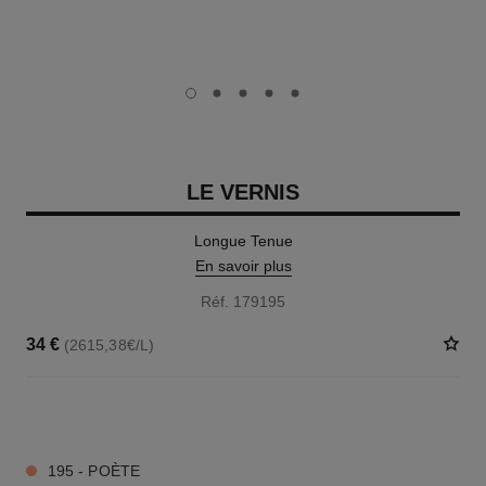
carousel dot
carousel dot
carousel dot
carousel dot
carousel dot
LE VERNIS
Longue Tenue
En savoir plus
Réf. 179195
34 €
(2615,38€/L)
34 TEINTES DISPONIBLES
195 - POÈTE