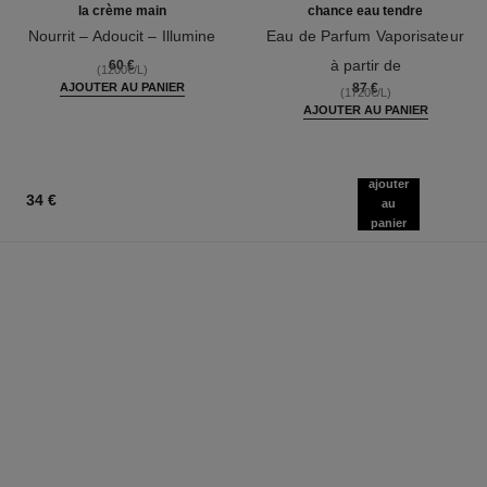
la crème main
chance eau tendre
Nourrit – Adoucit – Illumine
Eau de Parfum Vaporisateur
Réf. 133850
Réf. 126260
à partir de
60 €
(1200€/L)
AJOUTER AU PANIER
87 €
(1720€/L)
AJOUTER AU PANIER
ajouter
34 €
au
panier