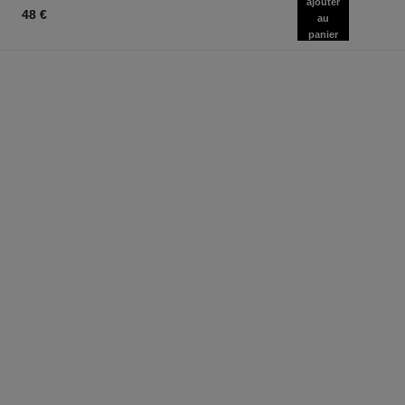
ajouter
48 €
au
panier