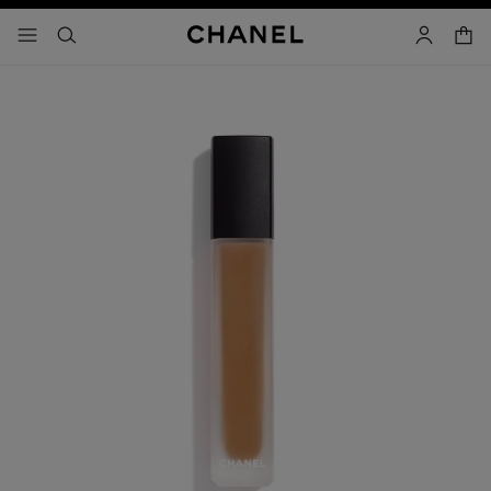
iver le mode contraste élevé
panier
menu principal de navigation
- navigation principale
rechercher
mon compt