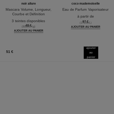
noir allure
coco mademoiselle
Mascara Volume, Longueur,
Eau de Parfum Vaporisateur
Courbe et Définition
Réf. 116520
à partir de
Réf. 190010
3 teintes disponibles
87 €
(1720€/L)
48 €
(8000€/Kg)
AJOUTER AU PANIER
AJOUTER AU PANIER
ajouter
51 €
au
panier