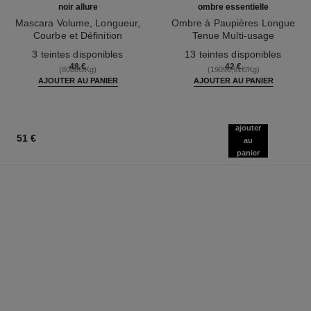
noir allure
ombre essentielle
Mascara Volume, Longueur,
Ombre à Paupières Longue
Courbe et Définition
Tenue Multi-usage
Réf. 190010
Réf. 181232
3 teintes disponibles
13 teintes disponibles
48 €
42 €
(8000€/Kg)
(19090,91€/Kg)
AJOUTER AU PANIER
AJOUTER AU PANIER
ajouter
51 €
au
panier