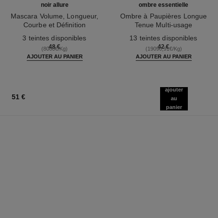
noir allure
ombre essentielle
Mascara Volume, Longueur,
Ombre à Paupières Longue
Courbe et Définition
Tenue Multi-usage
Réf. 190010
Réf. 181232
3 teintes disponibles
13 teintes disponibles
48 €
42 €
(8000€/Kg)
(19090,91€/Kg)
AJOUTER AU PANIER
AJOUTER AU PANIER
ajouter
51 €
au
panier