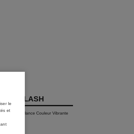
OCO FLASH
ser le
tés et
t, Haute Brillance Couleur Vibrante
uant