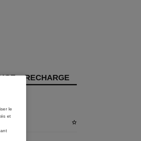
OUGE – RECHARGE
at
ser le
tés et
/KG)
uant