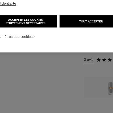
12 TEINTES DISPO
identialité
.
16 - ROUGE 
ACCEPTER LES COOKIES
TOUT ACCEPTER
STRICTEMENT NÉCESSAIRES
Cet article
est en ru
amètres des cookies
M’AV
3 avis