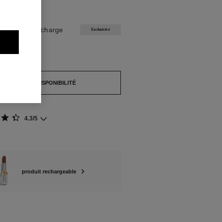
NIBLES
TALISMAN Recharge
Exclusivité
pture de stock.
ERTIR DE SA DISPONIBILITÉ
4.3/5
produit rechargeable