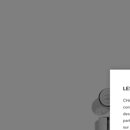
LE
CHA
con
des
par
sur