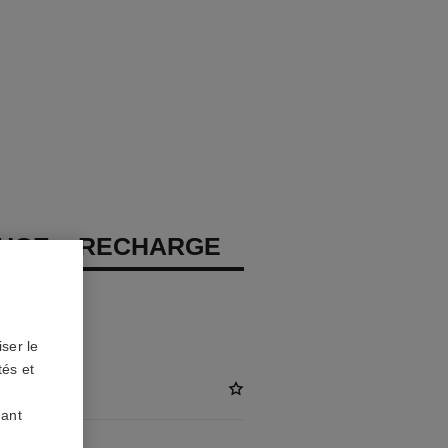
OUGE – RECHARGE
at
ser le
tés et
/KG)
uant