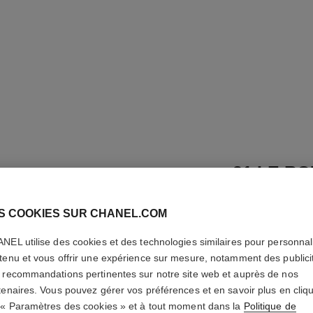
31 LE R
Rouge à Lèvres M
S COOKIES SUR CHANEL.COM
En savoir plus
NEL utilise des cookies et des technologies similaires pour personnali
Réf. 173836
tenu et vous offrir une expérience sur mesure, notamment des publici
85 €
(25757,58€
 recommandations pertinentes sur notre site web et auprès de nos
tenaires. Vous pouvez gérer vos préférences et en savoir plus en cliq
 « Paramètres des cookies » et à tout moment dans la
Politique de