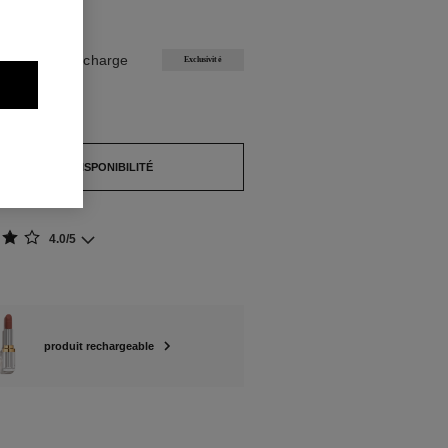
NIBLES
NTIMISTE Recharge
Exclusivité
pture de stock.
ERTIR DE SA DISPONIBILITÉ
4.0/5
produit rechargeable