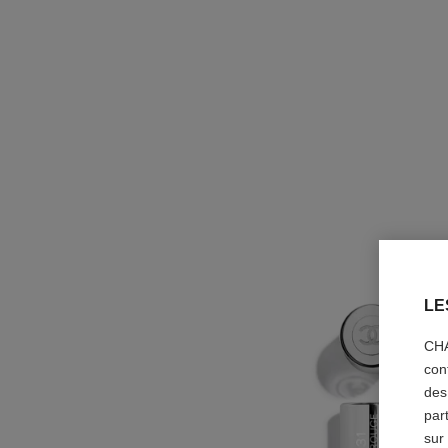
LE
CHA
con
des
par
sur