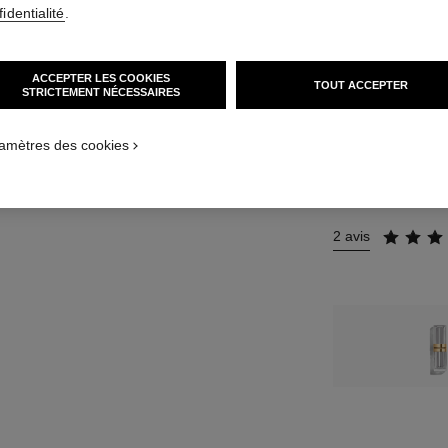
12 TEINTES DISPO
identialité
.
14 - ROUGE I
ACCEPTER LES COOKIES
TOUT ACCEPTER
STRICTEMENT NÉCESSAIRES
Cet article
est en ru
amètres des cookies
M’AV
2 avis