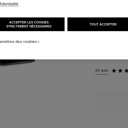
identialité
.
13 TEINTES DISPO
B30
ACCEPTER LES COOKIES
TOUT ACCEPTER
STRICTEMENT NÉCESSAIRES
AL_1
TROUVER MA TEI
AL_2
amètres des cookies
24 avis