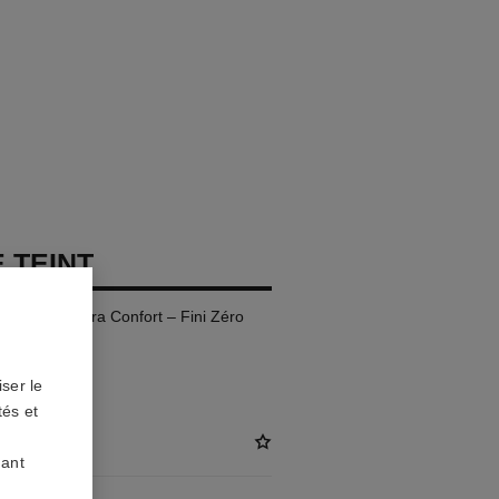
 TEINT
te Tenue Ultra Confort – Fini Zéro
ser le
tés et
KG)
uant