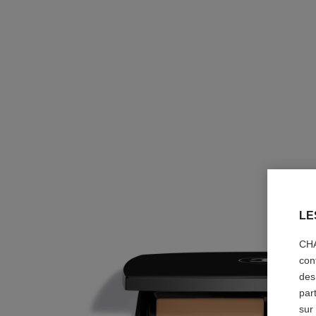
LE
CHA
con
des
par
sur