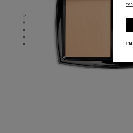
conf
ULTRA LE TEINT - Vue par défaut
ULTRA LE TEINT - Vue alternative 1
ULTRA LE TEINT - Vue basique texture
ULTRA LE TEINT - product.packShot.APPLICATION_VISU
ULTRA LE TEINT - product.packShot.APPLICATION_VISU
Par