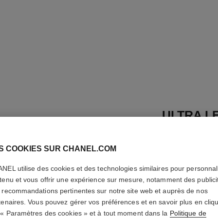
ULTRA LE
Teint Compact Hau
Défaut
S COOKIES SUR CHANEL.COM
En savoir plus
NEL utilise des cookies et des technologies similaires pour personnali
Réf. 172724
tenu et vous offrir une expérience sur mesure, notamment des publici
 recommandations pertinentes sur notre site web et auprès de nos
66 €
(5076,92€/
tenaires. Vous pouvez gérer vos préférences et en savoir plus en cliq
 « Paramètres des cookies » et à tout moment dans la
Politique de