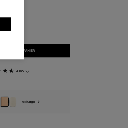
NIBLES
NTE
AJOUTER AU PANIER
4.8/5
recharge