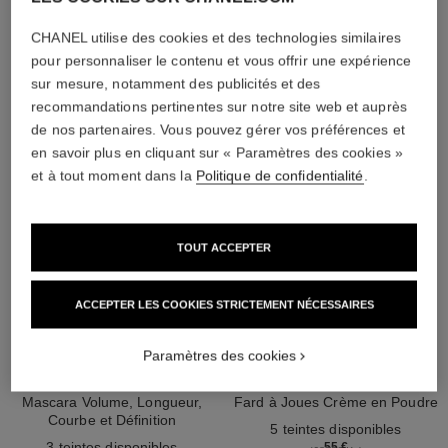
CHANEL utilise des cookies et des technologies similaires
L'ACCORD PARFAIT
pour personnaliser le contenu et vous offrir une expérience
sur mesure, notamment des publicités et des
recommandations pertinentes sur notre site web et auprès
de nos partenaires. Vous pouvez gérer vos préférences et
en savoir plus en cliquant sur « Paramètres des cookies »
et à tout moment dans la
Politique de confidentialité
.
TOUT ACCEPTER
ACCEPTER LES COOKIES STRICTEMENT NÉCESSAIRES
Paramètres des cookies
noir allure
joues contraste intense
Mascara Volume, Longueur,
Fard à Joues Crème en Poudre
Courbe et Définition
Réf. 168242
5 teintes disponibles
Réf. 190010
3 teintes disponibles
55 €