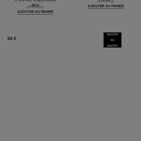
(6875€/Kg)
48 €
AJOUTER AU PANIER
(8000€/Kg)
AJOUTER AU PANIER
ajouter
66 €
au
panier