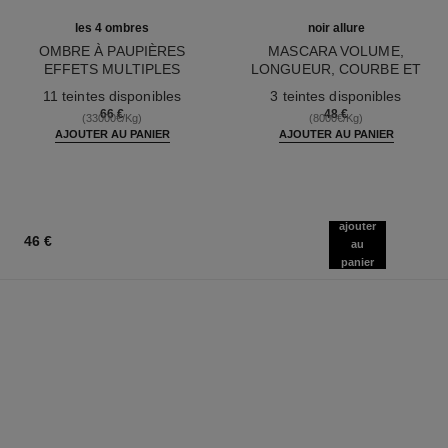
les 4 ombres
noir allure
OMBRE À PAUPIÈRES
MASCARA VOLUME,
EFFETS MULTIPLES
LONGUEUR, COURBE ET
Réf. 164268
Réf. 190010
DÉFINITION
11 teintes disponibles
3 teintes disponibles
66 €
48 €
(33000€/Kg)
(8000€/Kg)
AJOUTER AU PANIER
AJOUTER AU PANIER
ajouter
46 €
au
panier