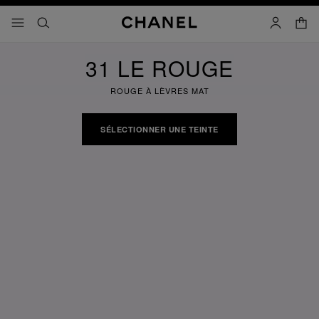
iver le mode contraste élevé
panier
menu principal de navigation
- navigation principale
rechercher
mon compt
31 LE ROUGE
ROUGE À LÈVRES MAT
SÉLECTIONNER UNE TEINTE