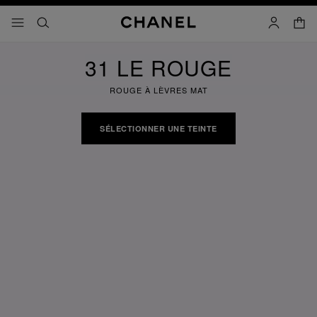
iver le mode contraste élevé
panier
menu principal de navigation
- navigation principale
rechercher
mon compt
31 LE ROUGE
ROUGE À LÈVRES MAT
SÉLECTIONNER UNE TEINTE