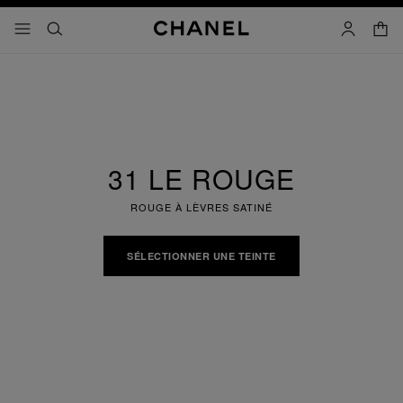
iver le mode contraste élevé
panier
menu principal de navigation
- navigation principale
rechercher
mon compt
31 LE ROUGE
ROUGE À LÈVRES SATINÉ
SÉLECTIONNER UNE TEINTE