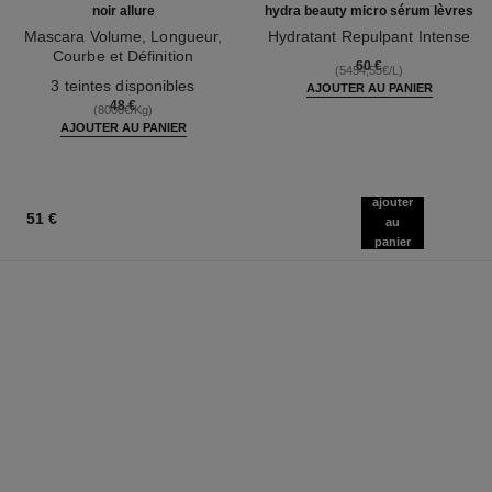
noir allure
hydra beauty micro sérum lèvres
Mascara Volume, Longueur,
Hydratant Repulpant Intense
Courbe et Définition
Réf. 133330
60 €
(5454,55€/L)
Réf. 190010
3 teintes disponibles
AJOUTER AU PANIER
48 €
(8000€/Kg)
AJOUTER AU PANIER
ajouter
51 €
au
panier