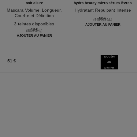
noir allure
hydra beauty micro sérum lèvres
Mascara Volume, Longueur,
Hydratant Repulpant Intense
Courbe et Définition
Réf. 133330
60 €
(5454,55€/L)
Réf. 190010
3 teintes disponibles
AJOUTER AU PANIER
48 €
(8000€/Kg)
AJOUTER AU PANIER
ajouter
51 €
au
panier