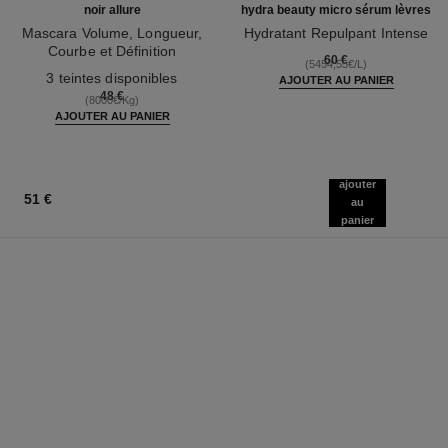
noir allure
hydra beauty micro sérum lèvres
Mascara Volume, Longueur,
Hydratant Repulpant Intense
Courbe et Définition
Réf. 133330
60 €
(5454,55€/L)
Réf. 190010
3 teintes disponibles
AJOUTER AU PANIER
48 €
(8000€/Kg)
AJOUTER AU PANIER
ajouter
51 €
au
panier