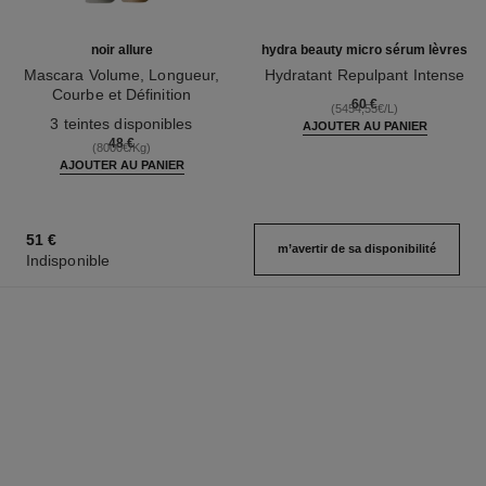
noir allure
hydra beauty micro sérum lèvres
Mascara Volume, Longueur,
Hydratant Repulpant Intense
Courbe et Définition
Réf. 133330
60 €
(5454,55€/L)
Réf. 190010
3 teintes disponibles
AJOUTER AU PANIER
48 €
(8000€/Kg)
AJOUTER AU PANIER
51 €
m’avertir de sa disponibilité
Indisponible