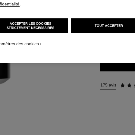
identialité
.
46 €
(5750€/KG)
ACCEPTER LES COOKIES
TOUT ACCEPTER
8 TEINTES DISPON
STRICTEMENT NÉCESSAIRES
ISUAL_2
LILAS
amètres des cookies
175 avis