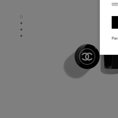
conf
BAUME ESSENTIEL - Vue par défaut
BAUME ESSENTIEL - Vue alternative 1
BAUME ESSENTIEL - Vue basique texture
BAUME ESSENTIEL - product.packShot.APPLICATION_V
Par